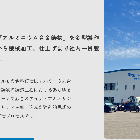
「アルミニウム合金鋳物」を金型製作
から機械加工、仕上げまで社内一貫製
作
アルモの金型鋳造はアルミニウム合
金鋳物の鋳造工程におけるあらゆる
シーンで独自のアイディアとオリジ
ナリティを盛り込んだ独創的思想の
鋳造プロセスです